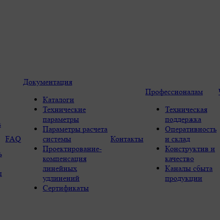
Документация
Профессионалам
Каталоги
Технические
Техническая
параметры
поддержка
s
Параметры расчета
Оперативность
FAQ
системы
Контакты
и склад
Проектирование-
Конструктив и
ь
компенсация
качество
линейных
Каналы сбыта
ы
удлинений
продукции
Сертификаты