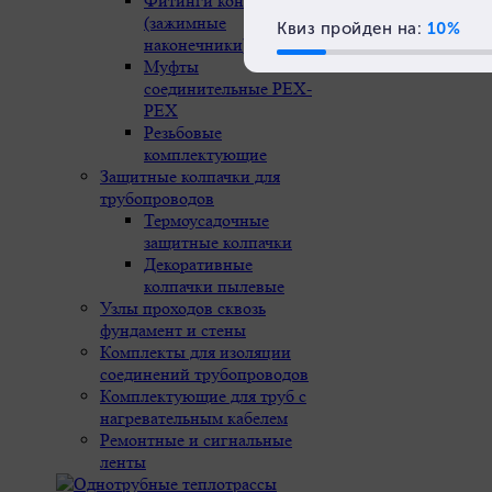
Фитинги концевые
Новости
(зажимные
наконечники)
Муфты
соединительные РЕХ-
PEX
Резьбовые
комплектующие
Защитные колпачки для
трубопроводов
Термоусадочные
защитные колпачки
Декоративные
колпачки пылевые
Узлы проходов сквозь
фундамент и стены
Комплекты для изоляции
соединений трубопроводов
Комплектующие для труб с
нагревательным кабелем
Ремонтные и сигнальные
ленты