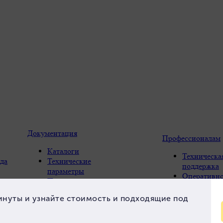
Документация
Профессионалам
Каталоги
Техническа
да
Технические
поддержка
параметры
Оперативно
Параметры расчета
FAQ
Контакты
и склад
системы
Конструкти
ь
Проектирование-
качество
компенсация
Каналы сбы
ы
линейных удлинений