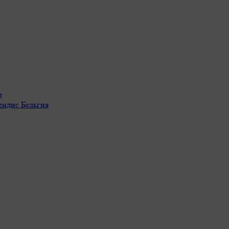
а
ендис Бельгия