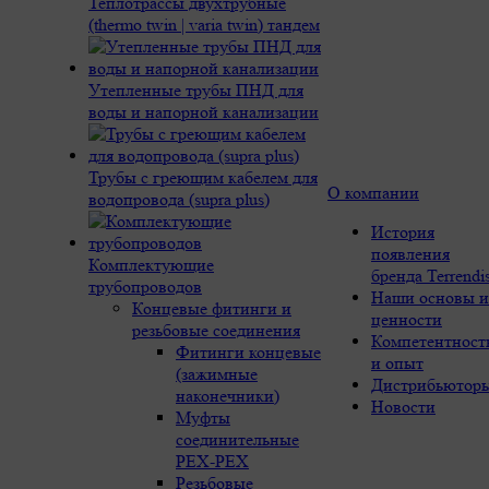
Теплотрассы двухтрубные
(thermo twin | varia twin) тандем
Утепленные трубы ПНД для
воды и напорной канализации
Трубы с греющим кабелем для
О компании
водопровода (supra plus)
История
появления
Комплектующие
бренда Terrendi
трубопроводов
Наши основы и
Концевые фитинги и
ценности
резьбовые соединения
Компетентност
Фитинги концевые
и опыт
(зажимные
Дистрибьютор
наконечники)
Новости
Муфты
соединительные
РЕХ-PEX
Резьбовые