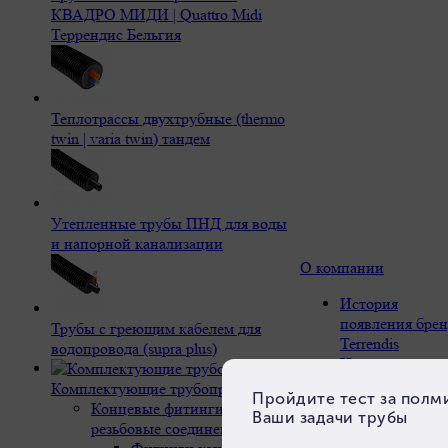
КВАДРО МИДИ | Quattro Midi
Террендис Бельгия
Теплотрассы двухтрубные (thermo
twin | varia twin) тандем
Утепленные трубы ПНД для воды
и напорной канализации
О компании
История
появления брен
Трубы с греющим кабелем для
Terrendis
водопровода (supra plus)
Наши основы и
ценности
Комплектующие трубопроводов
Компетентност
Концевые фитинги и
и опыт
резьбовые соединения
Дистрибьютор