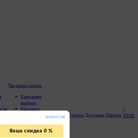
Частным лицам
я
Критерии
выбора
сть
Матрица
+
выбора
Конфигуратор
Доставка
Оплата
ЕЩЕ
в и
продукции
Преимущества
та
Terrendis