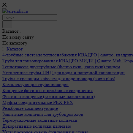
Каталог
По всему сайту
По каталогу
Каталог
4-трубные системы теплоснабжения КВАДРО | quattro, квадриг
Труба теплоизолированная КВАДРО МИДИ | Quattro Midi Терр
Теплотрассы двухтрубные (thermo twin | varia twin) тандем
Утепленные трубы ПНД для воды и напорной канализации
Трубы с греющим кабелем для водопровода (supra plus)
Комплектующие трубопроводов
Концевые фитинги и резьбовые соединения
Фитинги концевые (зажимные наконечники)
Муфты соединительные РЕХ-PEX
Резьбовые комплектующие
Защитные колпачки для трубопроводов
Термоусадочные защитные колпачки
Декоративные колпачки пылевые
Узлы проходов сквозь фундамент и стены