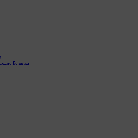
а
ендис Бельгия