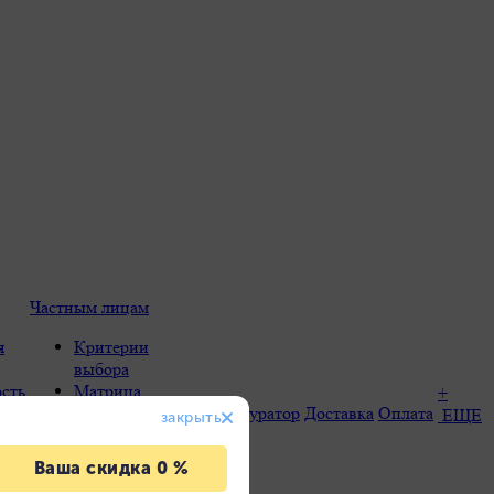
Частным лицам
я
Критерии
выбора
сть
Матрица
+
выбора
Конфигуратор
Доставка
Оплата
ЕЩЕ
в и
продукции
Преимущества
та
Terrendis