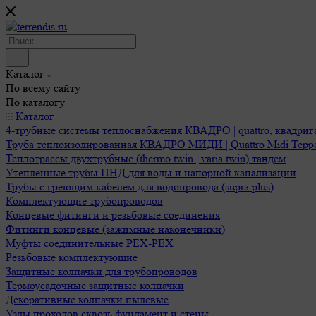
Каталог
По всему сайту
По каталогу
Каталог
4-трубные системы теплоснабжения КВАДРО | quattro, квадриг
Труба теплоизолированная КВАДРО МИДИ | Quattro Midi Терр
Теплотрассы двухтрубные (thermo twin | varia twin) тандем
Утепленные трубы ПНД для воды и напорной канализации
Трубы с греющим кабелем для водопровода (supra plus)
Комплектующие трубопроводов
Концевые фитинги и резьбовые соединения
Фитинги концевые (зажимные наконечники)
Муфты соединительные РЕХ-PEX
Резьбовые комплектующие
Защитные колпачки для трубопроводов
Термоусадочные защитные колпачки
Декоративные колпачки пылевые
Узлы проходов сквозь фундамент и стены