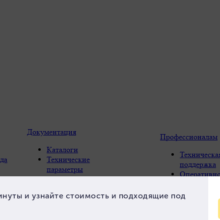
Документация
Профессионалам
Каталоги
Техническа
да
Технические
поддержка
параметры
Оперативно
Параметры расчета
FAQ
Контакты
и склад
системы
Конструкти
ь
Проектирование-
качество
компенсация
Каналы сбы
ы
линейных удлинений