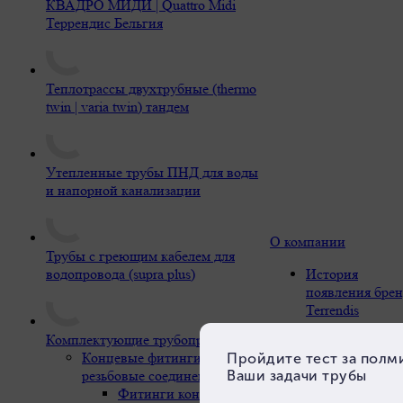
КВАДРО МИДИ | Quattro Midi
Террендис Бельгия
Теплотрассы двухтрубные (thermo
twin | varia twin) тандем
Утепленные трубы ПНД для воды
и напорной канализации
О компании
Трубы с греющим кабелем для
водопровода (supra plus)
История
появления брен
Terrendis
Наши основы и
Комплектующие трубопроводов
ценности
Концевые фитинги и
Компетентност
резьбовые соединения
и опыт
Фитинги концевые
Дистрибьютор