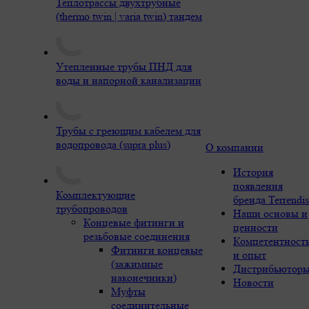
Теплотрассы двухтрубные
(thermo twin | varia twin) тандем
Утепленные трубы ПНД для
воды и напорной канализации
Трубы с греющим кабелем для
водопровода (supra plus)
О компании
История
появления
Комплектующие
бренда Terrendis
трубопроводов
Наши основы и
Концевые фитинги и
ценности
резьбовые соединения
Компетентност
Фитинги концевые
и опыт
(зажимные
Дистрибьютор
наконечники)
Новости
Муфты
соединительные