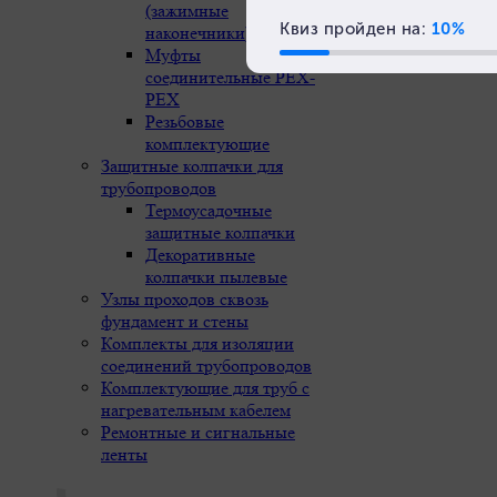
(зажимные
Новости
наконечники)
Муфты
соединительные РЕХ-
PEX
Резьбовые
комплектующие
Защитные колпачки для
трубопроводов
Термоусадочные
защитные колпачки
Декоративные
колпачки пылевые
Узлы проходов сквозь
фундамент и стены
Комплекты для изоляции
соединений трубопроводов
Комплектующие для труб с
нагревательным кабелем
Ремонтные и сигнальные
ленты