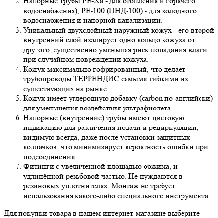
Напорные трубы РЕ-Ха - для отопления и горячего
водоснабжения), РЕ-100 (ПНД-100) - для холодного
водоснабжения и напорной канализации.
Уникальный двухслойный наружный кожух - его второй
внутренний слой изолирует одно кольцо кожуха от
другого, существенно уменьшая риск попадания влаги
при случайном повреждении кожуха.
Кожух максимально гофрированный, что делает
трубопроводы ТЕРРЕНДИС самыми гибкими из
существующих на рынке.
Кожух имеет углеродную добавку (carbon по-английски)
для уменьшения воздействия ультрафиолета.
Напорные (внутренние) трубы имеют цветовую
индикацию для различения подачи и рециркуляции,
видимую всегда, даже после установки защитных
колпачков, что минимизирует вероятность ошибки при
подсоединении.
Фитинги с увеличенной площадью обжима, и
удлинённой резьбовой частью. Не нуждаются в
резиновых уплотнителях. Монтаж не требует
использования какого-либо специального инструмента.
Для покупки товара в нашем интернет-магазине выберите