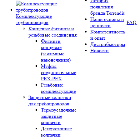
История
появления
бренда Terrendis
Комплектующие
Наши основы и
трубопроводов
FAQ
ценности
Концевые фитинги и
Компетентность
резьбовые соединения
и опыт
Фитинги
Дистрибьюторы
концевые
Новости
(зажимные
наконечники)
Муфты
соединительные
РЕХ-PEX
Резьбовые
комплектующие
Защитные колпачки
для трубопроводов
Термоусадочные
защитные
колпачки
Декоративные
колпачки