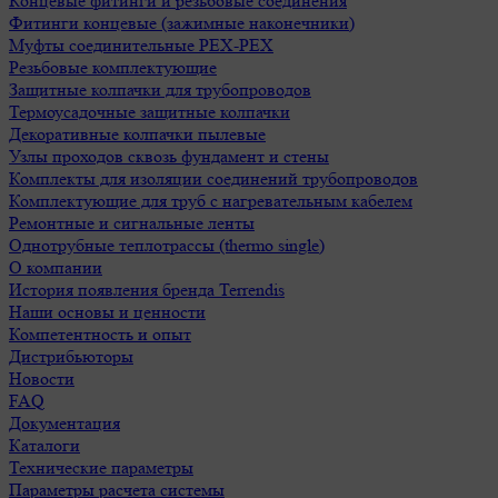
Концевые фитинги и резьбовые соединения
Фитинги концевые (зажимные наконечники)
Муфты соединительные РЕХ-PEX
Резьбовые комплектующие
Защитные колпачки для трубопроводов
Термоусадочные защитные колпачки
Декоративные колпачки пылевые
Узлы проходов сквозь фундамент и стены
Комплекты для изоляции соединений трубопроводов
Комплектующие для труб с нагревательным кабелем
Ремонтные и сигнальные ленты
Однотрубные теплотрассы (thermo single)
О компании
История появления бренда Terrendis
Наши основы и ценности
Компетентность и опыт
Дистрибьюторы
Новости
FAQ
Документация
Каталоги
Технические параметры
Параметры расчета системы