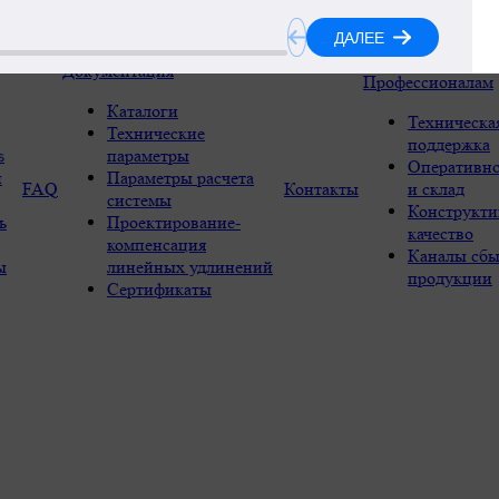
Документация
Профессионалам
Каталоги
Техническа
Технические
поддержка
s
параметры
Оперативно
и
Параметры расчета
FAQ
Контакты
и склад
системы
Конструкти
ь
Проектирование-
качество
компенсация
Каналы сбы
ы
линейных удлинений
продукции
Сертификаты