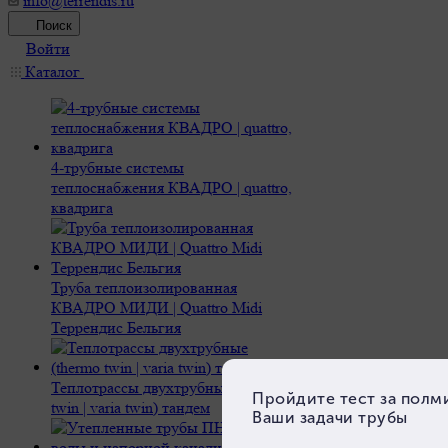
info@terrendis.ru
Поиск
Войти
Каталог
4-трубные системы
теплоснабжения КВАДРО | quattro,
квадрига
Труба теплоизолированная
КВАДРО МИДИ | Quattro Midi
Террендис Бельгия
Теплотрассы двухтрубные (thermo
twin | varia twin) тандем