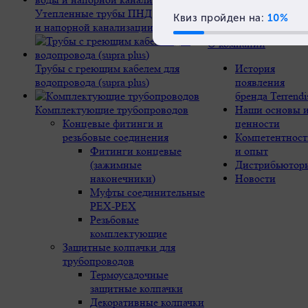
Утепленные трубы ПНД для воды
и напорной канализации
О компании
Трубы с греющим кабелем для
История
водопровода (supra plus)
появления
бренда Terrendi
Комплектующие трубопроводов
Наши основы 
Концевые фитинги и
ценности
резьбовые соединения
Компетентност
Фитинги концевые
и опыт
(зажимные
Дистрибьютор
наконечники)
Новости
Муфты соединительные
РЕХ-PEX
Резьбовые
комплектующие
Защитные колпачки для
трубопроводов
Термоусадочные
защитные колпачки
Декоративные колпачки