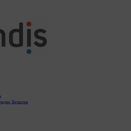
а
ендис Бельгия