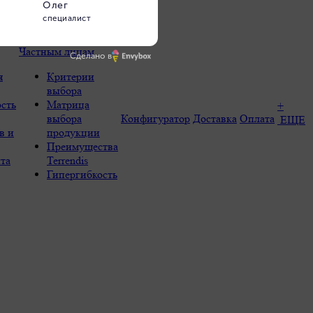
Частным лицам
Сделано в
я
Критерии
выбора
сть
Матрица
+
выбора
Конфигуратор
Доставка
Оплата
ЕЩЕ
в и
продукции
Преимущества
та
Terrendis
Гипергибкость