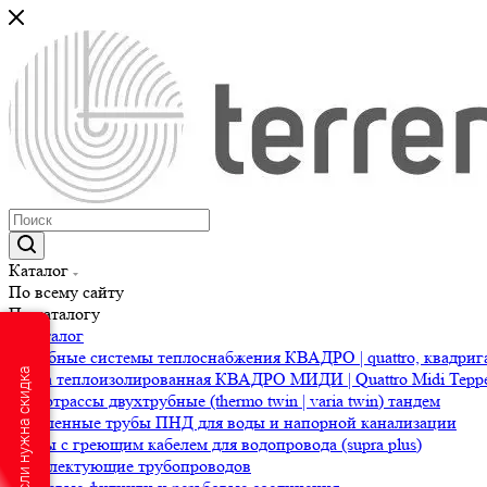
Каталог
По всему сайту
По каталогу
Каталог
4-трубные системы теплоснабжения КВАДРО | quattro, квадриг
Если нужна скидка
Труба теплоизолированная КВАДРО МИДИ | Quattro Midi Терр
Теплотрассы двухтрубные (thermo twin | varia twin) тандем
Утепленные трубы ПНД для воды и напорной канализации
Трубы с греющим кабелем для водопровода (supra plus)
Комплектующие трубопроводов