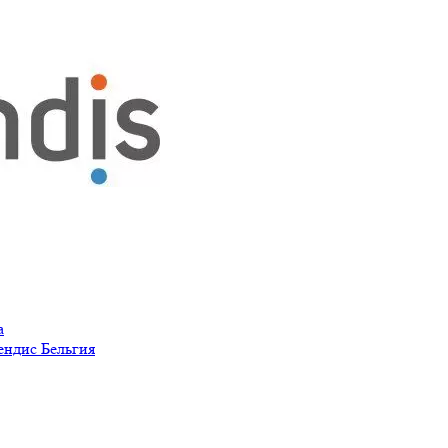
а
ендис Бельгия