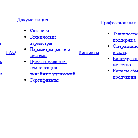
Документация
Профессионалам
Каталоги
Техническа
Технические
поддержка
s
параметры
Оперативно
и
Параметры расчета
FAQ
Контакты
и склад
системы
Конструкти
ь
Проектирование-
качество
компенсация
Каналы сбы
ы
линейных удлинений
продукции
Сертификаты