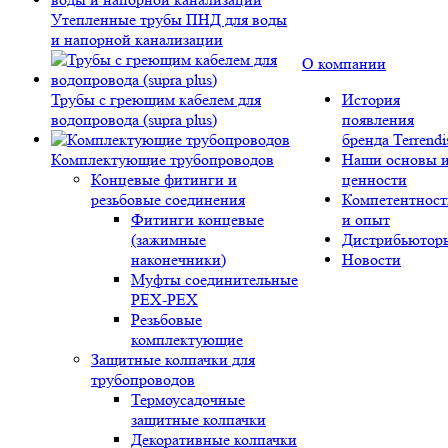
Утепленные трубы ПНД для воды
и напорной канализации
О компании
Трубы с греющим кабелем для
История
водопровода (supra plus)
появления
бренда Terrendi
Комплектующие трубопроводов
Наши основы 
Концевые фитинги и
ценности
резьбовые соединения
Компетентност
Фитинги концевые
и опыт
(зажимные
Дистрибьютор
наконечники)
Новости
Муфты соединительные
РЕХ-PEX
Резьбовые
комплектующие
Защитные колпачки для
трубопроводов
Термоусадочные
защитные колпачки
Декоративные колпачки