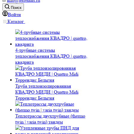
info@terrendis.ru
Поиск
Войти
Каталог
4-трубные системы
теплоснабжения КВАДРО | quattro,
квадрига
Труба теплоизолированная
КВАДРО МИДИ | Quattro Midi
Террендис Бельгия
Теплотрассы двухтрубные (thermo
twin | varia twin) тандем