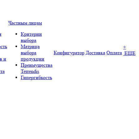
Частным лицам
я
Критерии
выбора
сть
Матрица
+
выбора
Конфигуратор
Доставка
Оплата
ЕЩЕ
в и
продукции
Преимущества
та
Terrendis
Гипергибкость