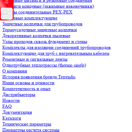
Концевые фитинги и резьбовые соединения
Фитинги концевые (зажимные наконечники)
Муфты соединительные РЕХ-PEX
Резьбовые комплектующие
Защитные колпачки для трубопроводов
Термоусадочные защитные колпачки
Декоративные колпачки пылевые
Узлы проходов сквозь фундамент и стены
Комплекты для изоляции соединений трубопроводов
Комплектующие для труб с нагревательным кабелем
Ремонтные и сигнальные ленты
Однотрубные теплотрассы (thermo single)
О компании
История появления бренда Terrendis
Наши основы и ценности
Компетентность и опыт
Дистрибьюторы
Новости
FAQ
Документация
Каталоги
Технические параметры
Параметры расчета системы