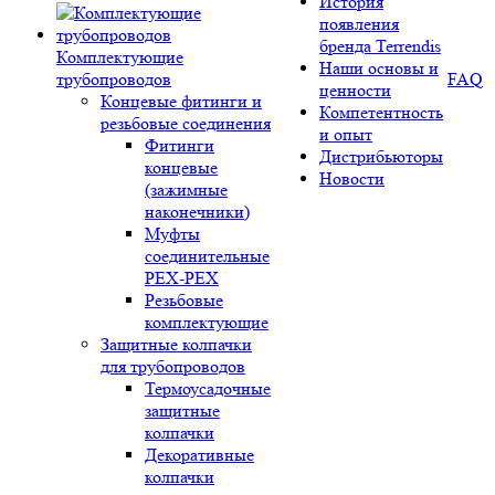
История
появления
бренда Terrendis
Комплектующие
Наши основы и
трубопроводов
FAQ
ценности
Концевые фитинги и
Компетентность
резьбовые соединения
и опыт
Фитинги
Дистрибьюторы
концевые
Новости
(зажимные
наконечники)
Муфты
соединительные
РЕХ-PEX
Резьбовые
комплектующие
Защитные колпачки
для трубопроводов
Термоусадочные
защитные
колпачки
Декоративные
колпачки