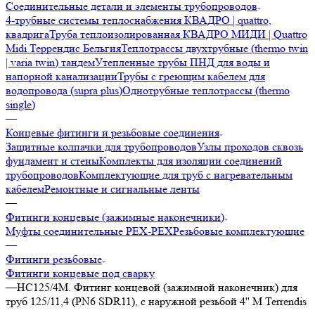
Соединительные детали и элементы трубопроводов
4-трубные системы теплоснабжения КВАДРО | quattro,
квадрига
Труба теплоизолированная КВАДРО МИДИ | Quattro
Midi Террендис Бельгия
Теплотрассы двухтрубные (thermo twin
| varia twin) тандем
Утепленные трубы ПНД для воды и
напорной канализации
Трубы с греющим кабелем для
водопровода (supra plus)
Однотрубные теплотрассы (thermo
single)
—
Концевые фитинги и резьбовые соединения
Защитные колпачки для трубопроводов
Узлы проходов сквозь
фундамент и стены
Комплекты для изоляции соединений
трубопроводов
Комплектующие для труб с нагревательным
кабелем
Ремонтные и сигнальные ленты
—
Фитинги концевые (зажимные наконечники)
Муфты соединительные РЕХ-PEX
Резьбовые комплектующие
—
Фитинги резьбовые
Фитинги концевые под сварку
—
HC125/4M. Фитинг концевой (зажимной наконечник) для
труб 125/11,4 (PN6 SDR11), с наружной резьбой 4'' M Terrendis