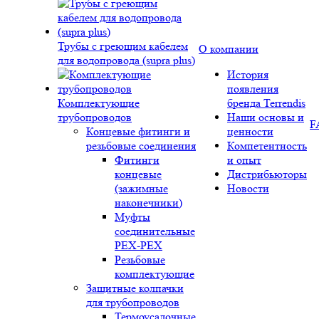
Трубы с греющим кабелем
О компании
для водопровода (supra plus)
История
появления
Комплектующие
бренда Terrendis
трубопроводов
Наши основы и
F
Концевые фитинги и
ценности
резьбовые соединения
Компетентность
Фитинги
и опыт
концевые
Дистрибьюторы
(зажимные
Новости
наконечники)
Муфты
соединительные
РЕХ-PEX
Резьбовые
комплектующие
Защитные колпачки
для трубопроводов
Термоусадочные