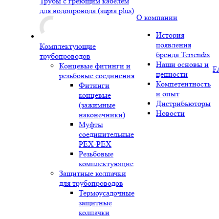
Трубы с греющим кабелем
для водопровода (supra plus)
О компании
История
появления
Комплектующие
бренда Terrendis
трубопроводов
Наши основы и
Концевые фитинги и
F
ценности
резьбовые соединения
Компетентность
Фитинги
и опыт
концевые
Дистрибьюторы
(зажимные
Новости
наконечники)
Муфты
соединительные
РЕХ-PEX
Резьбовые
комплектующие
Защитные колпачки
для трубопроводов
Термоусадочные
защитные
колпачки