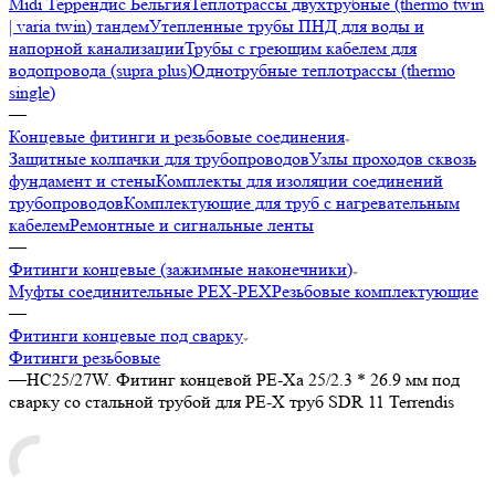
Midi Террендис Бельгия
Теплотрассы двухтрубные (thermo twin
| varia twin) тандем
Утепленные трубы ПНД для воды и
напорной канализации
Трубы с греющим кабелем для
водопровода (supra plus)
Однотрубные теплотрассы (thermo
single)
—
Концевые фитинги и резьбовые соединения
Защитные колпачки для трубопроводов
Узлы проходов сквозь
фундамент и стены
Комплекты для изоляции соединений
трубопроводов
Комплектующие для труб с нагревательным
кабелем
Ремонтные и сигнальные ленты
—
Фитинги концевые (зажимные наконечники)
Муфты соединительные РЕХ-PEX
Резьбовые комплектующие
—
Фитинги концевые под сварку
Фитинги резьбовые
—
HC25/27W. Фитинг концевой PE-Xa 25/2.3 * 26.9 мм под
сварку со стальной трубой для PE-X труб SDR 11 Terrendis