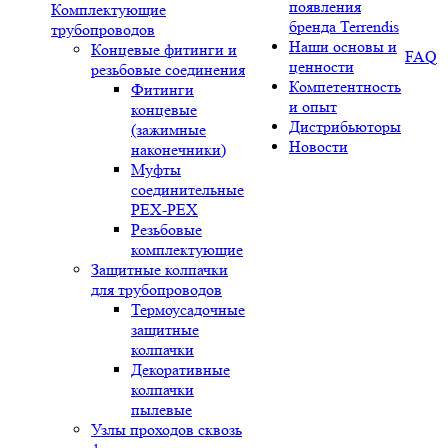
появления
Комплектующие
бренда Terrendis
трубопроводов
Наши основы и
Концевые фитинги и
FAQ
ценности
резьбовые соединения
Компетентность
Фитинги
и опыт
концевые
Дистрибьюторы
(зажимные
Новости
наконечники)
Муфты
соединительные
РЕХ-PEX
Резьбовые
комплектующие
Защитные колпачки
для трубопроводов
Термоусадочные
защитные
колпачки
Декоративные
колпачки
пылевые
Узлы проходов сквозь